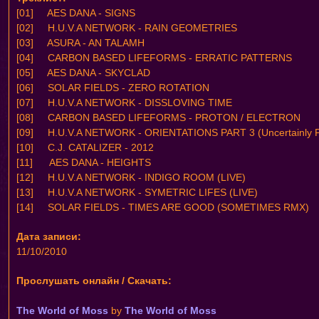
[01] AES DANA - SIGNS
[02] H.U.V.A NETWORK - RAIN GEOMETRIES
[03] ASURA - AN TALAMH
[04] CARBON BASED LIFEFORMS - ERRATIC PATTERNS
[05] AES DANA - SKYCLAD
[06] SOLAR FIELDS - ZERO ROTATION
[07] H.U.V.A NETWORK - DISSLOVING TIME
[08] CARBON BASED LIFEFORMS - PROTON / ELECTRON
[09] H.U.V.A NETWORK - ORIENTATIONS PART 3 (Uncertainly Pr
[10] C.J. CATALIZER - 2012
[11] AES DANA - HEIGHTS
[12] H.U.V.A NETWORK - INDIGO ROOM (LIVE)
[13] H.U.V.A NETWORK - SYMETRIC LIFES (LIVE)
[14] SOLAR FIELDS - TIMES ARE GOOD (SOMETIMES RMX)
Дата записи:
11/10/2010
Прослушать онлайн / Скачать:
The World of Moss
by
The World of Moss