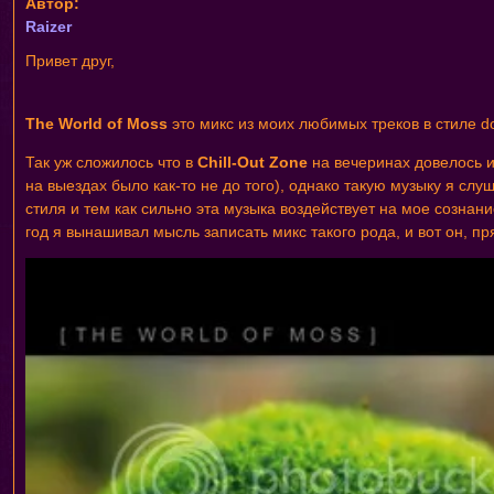
Автор:
Raizer
Привет друг,
The World of Moss
это микс из моих любимых треков в стиле d
Так уж сложилось что в
Сhill-Out Zone
на вечеринах довелось иг
на выездах было как-то не до того), однако такую музыку я с
стиля и тем как сильно эта музыка воздействует на мое созна
год я вынашивал мысль записать микс такого рода, и вот он, п