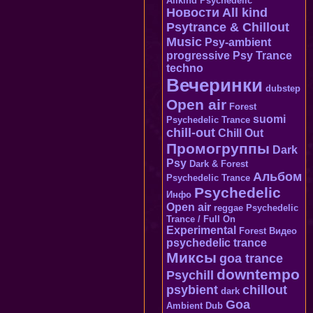
Allkind Psychedelic
Новости
All kind
Psytrance & Chillout
Music
Psy-ambient
progressive
Psy Trance
techno
Вечеринки
dubstep
Open air
Forest
suomi
Psychedelic Trance
chill-out
Chill Out
Промогруппы
Dark
Psy
Dark & Forest
Альбом
Psychedelic Trance
Psychedelic
Инфо
Open air
reggae
Psychedelic
Trance / Full On
Experimental
Forest
Видео
psychedelic trance
Миксы
goa trance
downtempo
Psychill
psybient
chillout
dark
Goa
Ambient Dub