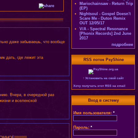
Mariochainsaw - Return Trip
(EP)
Nightsoul - Gospel Doesn't
Scare Me - Duton Remix
OUT 12/05/17
V/A - Spectral Resonance
[Phonix Records] 2nd June
2017
ально даже забываешь, что вообще
подробнее
ик дать, где лежит эта
RSS поток PsyShine
↑ Установить на свой сайт
Хочу получать этот RSS на email
ию. Вчера, в очередной раз
Вход в систему
жизни и вселенской
Имя пользователя:
*
Пароль:
*
МНОЕ!!!!!!!!!!