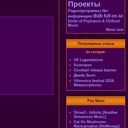
Проекты
Радиопрограммы
Нет
dub
full on
информации
All
kinds of Psytrance & Chillout
Music
Мета теги
Популярные статьи
За сегодня:
VA Legendarium
Холотроп
Clocktail release banner
Джейк Белл
Vibronica festival 2016.
Metamorphosis.
Psy News
Shiva3 - Infinity [Another
Dimension Music]
Cat On Mushroom -
Reincarnation [HoMmega]