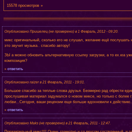
15578 просмотров
»
Опубликовано Пришелец (не проверено) в 1 Февраль, 2012 - 09:20.
микс оригинальный, сколько его не слушал, желание ещё послушать н
это звучит музыка.. спасибо автору!
ЗЫ а можно обновить альтернативную ссылку загрузки, а то ех.юа уж
композиция?
»
ответить
Опубликовано raizer в 21 Февраль, 2011 - 19:01.
Большое спасибо за теплые слова друзья. Безмерно рад обрести ед
прослушивая материал задумался о новом миксе, но только с более
любви...Сегодня, ваши рецензии еще больше вдохновили к действию..
»
ответить
Опубликовано Maks (не проверено) в 21 Февраль, 2011 - 12:47.
Поразительный микс!!!! Очень грамотно и со вкусом соствленный, и 