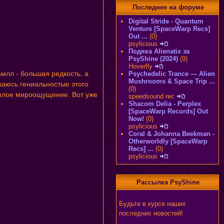
Последнее на форуме
Digital Stride - Quantum
Venture [SpaceWarp Recs]
Out ...
(0)
psylicious
Подяка Alienatix за
PsyShine (2024)
(9)
Hoverfly
чилл - большая редкость, а
Psychedelic Trance — Alien
Mushrooms & Space Trip ...
каюсь гениальностью этого
(0)
теплое мироощущение. Вот уже
speedsound rec
Shacom Delia - Perplex
[SpaceWarp Records] Out
Now!
(0)
psylicious
Coral & Johanna Beekman -
Otherworldly [SpaceWarp
Recs] ...
(0)
psylicious
Рассылка PsyShine
Будьте в курсе наших
последних новостей!