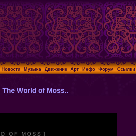
Новости
Музыка
Движение
Арт
Инфо
Форум
Ссылки
The World of Moss..