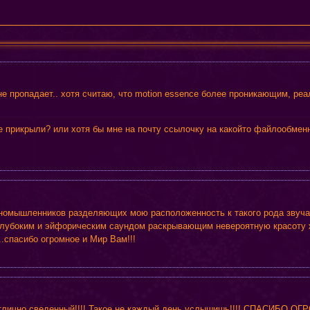
е пропадает.. хотя считаю, что motion essence более проникающим, ре
е прикрыли? или хотя бы мне на почту ссылочку на какойто файлообменн
иномышленников разделяющих мою расположенность к такого рода звучан
 глубоким и эйфорическим саундом раскрывающим невероятную красоту 
.спасибо огромное и Мир Вам!!!
отлично сведенный!!!! Такое не каждый день услышишь!!!! СПАСИБО ОГРО