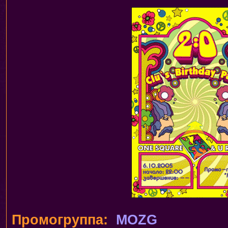
Промогруппа:
MOZG