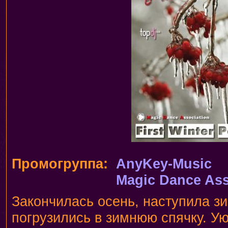
Промогруппа:
AnyKey-Music
Magic Dance Ass
Закончилась осень, наступила з
погрузились в зимнюю спячку. У