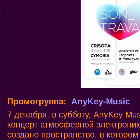
Промогруппа:
AnyKey-Music
7 декабря, в субботу, AnyKey Mu
концерт атмосферной электроники
создано пространство, в которо