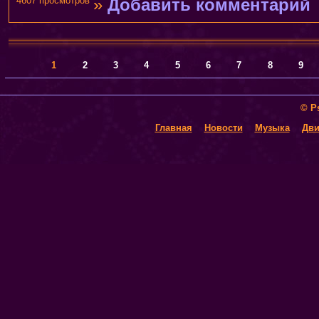
4607 просмотров
»
Добавить комментарий
1
2
3
4
5
6
7
8
9
© P
Главная
Новости
Музыка
Дви