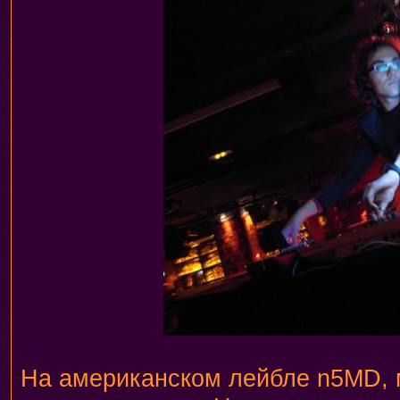
На американском лейбле n5MD, м