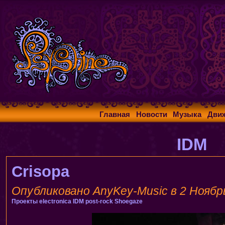
Главная
Новости
Музыка
Дви
IDM
Crisopa
Опубликовано AnyKey-Music в 2 Ноябрь,
Проекты
electronica
IDM
post-rock
Shoegaze