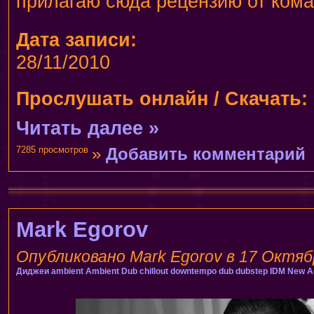
прилагаю сюда рецензию от ком
Дата записи:
28/11/2010
Прослушать онлайн / Скачать:
Читать далее »
7285 просмотров
»
Добавить комментарий
Mark Egorov
Опубликовано Mark Egorov в 17 Октябр
Диджеи
ambient
Ambient Dub
chillout
downtempo
dub
dubstep
IDM
New A