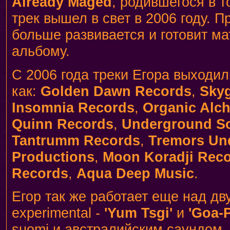
Already Maged
, родившегося в т
трек вышел в свет в 2006 году. П
больше развивается и готовит м
альбому.
С 2006 года треки Егора выходил
как:
Golden Dawn Records
,
Skyg
Insomnia Records
,
Organic Alc
Quinn Records
,
Underground S
Tantrumm Records
,
Tremors Un
Productions
,
Moon Koradji Rec
Records
,
Aqua Deep Music
.
Егор так же работает еще над д
experimental -
'Yum Tsgi'
и
'Goa-
suomi и австралийским саундом. 