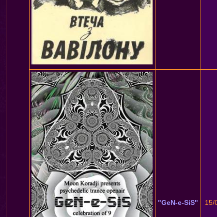
"GeN-e-SiS"
15/