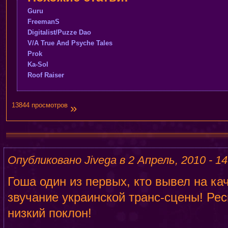
Guru
FreemanS
Digitalist/Puzze Dao
V/A True And Psyche Tales
Prok
Ka-Sol
Roof Raiser
13844 просмотров
»
Опубликовано Jivega в 2 Апрель, 2010 - 14
Гоша один из первых, кто вывел на ка
звучание украинской транс-сцены! Рес
низкий поклон!