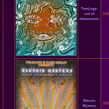
TreeLogy:
out of
13/
dimensions
Eleusis
20/
Mystery