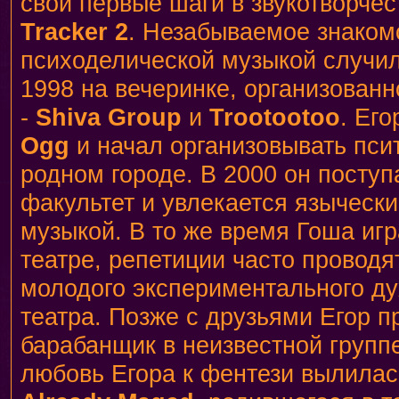
свои первые шаги в звукотворче
Tracker 2
. Незабываемое знаком
психоделической музыкой случил
1998 на вечеринке, организован
-
Shiva Group
и
Trootootoo
. Ег
Ogg
и начал организовывать пси
родном городе. В 2000 он поступ
факультет и увлекается языческ
музыкой. В то же время Гоша иг
театре, репетиции часто проводя
молодого экспериментального ду
театра. Позже с друзьями Егор п
барабанщик в неизвестной групп
любовь Егора к фентези вылилас