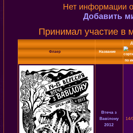
Нет информации о
Добавить м
Принимал участие в 
Д
Флаер
Название
Втеча з
Вавілону
14/
2012